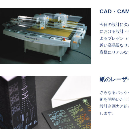
CAD・CA
今日の設計に欠
における設計・
よるプレゼン（
近い高品質なサ
客様にリアルな
紙のレーザ
さらなるパッケ
術を開発いたし
設計企画力と組
します。