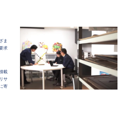
ざま
要求
積載
リサ
に寄