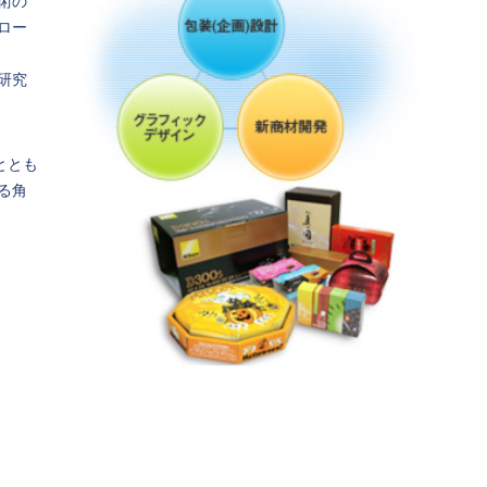
術の
ロー
研究
ととも
る角