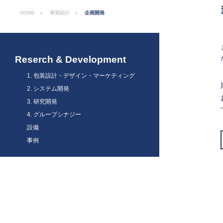
HOME
事業紹介
企画開発
Reserch & Development
1. 包装設計・デザイン・マーケティング
2. システム開発
3. 研究開発
4. グループシナジー
設備
事例