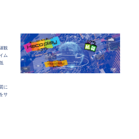
値観
イム
低
質に
をサ