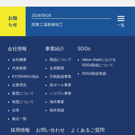
2024/09/28
2024/04/05
お知
らせ
業（フレッシュ
関東工場新棟竣工
2024年入
一覧
会社情報
事業紹介
SDGs
会社概要
商品について
Value chainにおける
SDGs取組について
代表挨拶
企画開発
SDGs取組実績
KYOSHINの強み
印刷紙器事業
企業理念
段ボール事業
教育について
ハコプレ事業
制度について
海外事業
沿革
制作実績
拠点一覧
採用情報
お問い合わせ
よくあるご質問