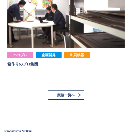
ハコプレ
企画開発
印刷紙器
箱作りのプロ集団
実績一覧へ
Kyoshin’s SDGs