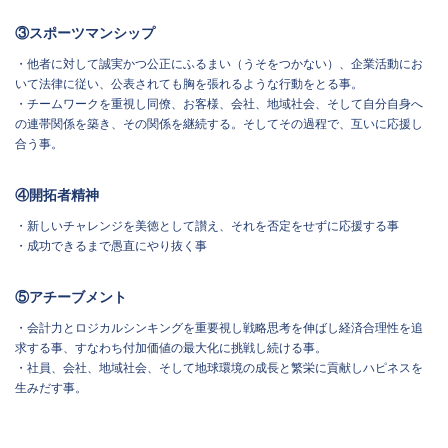
③スポーツマンシップ
・他者に対して誠実かつ公正にふるまい（うそをつかない）、企業活動にお
いて法律に従い、公表されても胸を張れるような行動をとる事。
・チームワークを重視し同僚、お客様、会社、地域社会、そして自分自身へ
の連帯関係を築き、その関係を継続する。そしてその過程で、互いに応援し
合う事。
④開拓者精神
・新しいチャレンジを美徳として讃え、それを否定をせずに応援する事
・成功できるまで愚直にやり抜く事
⑤アチーブメント
・会計力とロジカルシンキングを重要視し戦略思考を伸ばし経済合理性を追
求する事、すなわち付加価値の最大化に挑戦し続ける事。
・社員、会社、地域社会、そして地球環境の成長と繁栄に貢献しハピネスを
生みだす事。