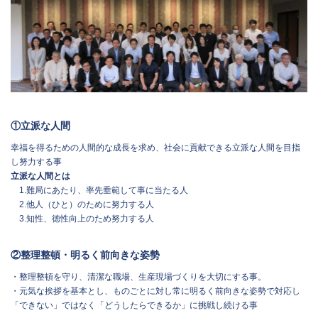
①立派な人間
幸福を得るための人間的な成長を求め、社会に貢献できる立派な人間を目指
し努力する事
立派な人間とは
1.難局にあたり、率先垂範して事に当たる人
2.他人（ひと）のために努力する人
3.知性、徳性向上のため努力する人
②整理整頓・明るく前向きな姿勢
・整理整頓を守り、清潔な職場、生産現場づくりを大切にする事。
・元気な挨拶を基本とし、ものごとに対し常に明るく前向きな姿勢で対応し
「できない」ではなく「どうしたらできるか」に挑戦し続ける事