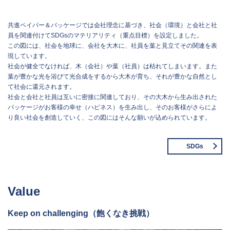
共進ペイパー＆パッケージでは会社理念に基づき、社会（環境）と会社と社
員を関連付けてSDGsのマテリアリティ（重点目標）を設定しました。
この図には、社会を地球に、会社を大木に、社員を葉と見立てその関連を表
現しています。
社会が健全でなければ、木（会社）や葉（社員）は枯れてしまいます。また
葉が豊かな光を浴びて光合成をするから大木が育ち、それが豊かな自然とし
て社会に還元されます。
社会と会社と社員は互いに密接に関連しており、その大木から生み出された
パッケージがお客様の幸せ（ハピネス）を生み出し、そのお客様がさらによ
り良い社会を創造していく、この図にはそんな願いが込められています。
SDGs
Value
Keep on challenging（飽くなき挑戦）