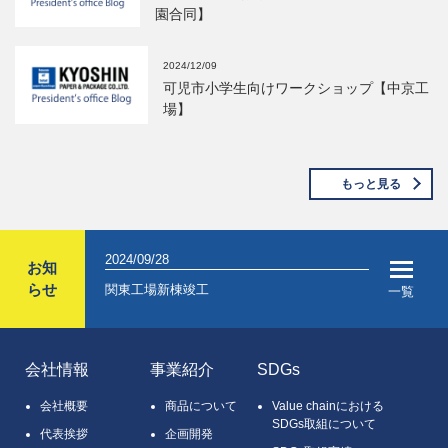
園合同】
2024/12/09
可児市小学生向けワークショップ【中京工
場】
もっと見る
2024/04/05
2024/03/01
お知
らせ
2024年入社式を開催しました
2025年新
一覧
会社情報
事業紹介
SDGs
会社概要
商品について
Value chainにおける
SDGs取組について
代表挨拶
企画開発