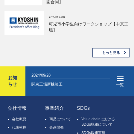
園合同】
2024/12/09
可児市小学生向けワークショップ【中京工
場】
もっと見る
2024/09/28
2024/04/05
お知
らせ
業（フレッシュ
関東工場新棟竣工
2024年入
一覧
会社情報
事業紹介
SDGs
会社概要
商品について
Value chainにおける
SDGs取組について
代表挨拶
企画開発
SDGs取組実績